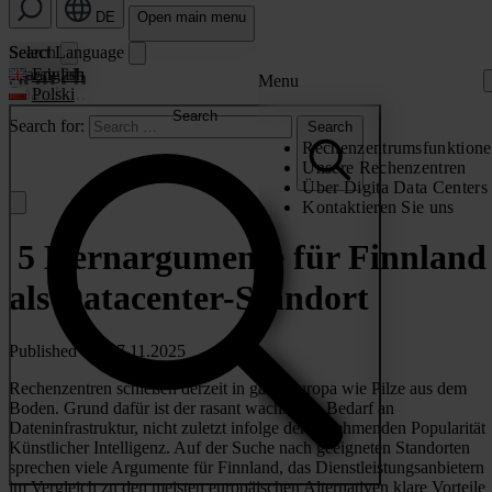
DE
Open main menu
Search
Select Language
Search
Search for:
English
Menu
Polski
Search
Search for:
Search
Rechenzentrumsfunktion
Unsere Rechenzentren
Über Digita Data Centers
Kontaktieren Sie uns
5 Kernargumente für Finnland
als Datacenter-Standort
Published on: 27.11.2025
Rechenzentren schießen derzeit in ganz Europa wie Pilze aus dem
Boden. Grund dafür ist der rasant wachsende Bedarf an
Dateninfrastruktur, nicht zuletzt infolge der zunehmenden Popularität
Künstlicher Intelligenz. Auf der Suche nach geeigneten Standorten
sprechen viele Argumente für Finnland, das Dienstleistungsanbietern
im Vergleich zu den meisten europäischen Alternativen klare Vorteile