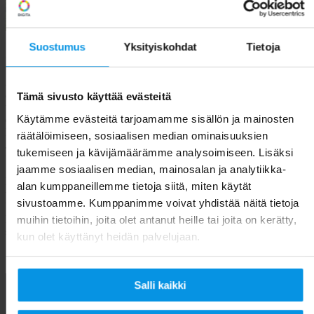
Suostumus
Yksityiskohdat
Tietoja
3. Preisgünstiger, zuverlässiger Ökostrom
Auch in Punkto Strom ist Finnland überlegen – sowohl, was den Prei
angeht, als auch im Hinblick auf Verfügbarkeit, Verteilernetz, Qualität
Tämä sivusto käyttää evästeitä
und Besteuerung. Die Stromversorgung ist jederzeit zuverlässig und
Käytämme evästeitä tarjoamamme sisällön ja mainosten
die Kosten sind im europaweiten Vergleich ausgesprochen gering.
Beispielsweise lag der durchschnittliche Strompreis für Haushalte im
räätälöimiseen, sosiaalisen median ominaisuuksien
Jahr 2022 in Finnland bei etwa 0,1934 €/kWh, in Deutschland, Italien
tukemiseen ja kävijämäärämme analysoimiseen. Lisäksi
und Spanien dagegen über 0,30 €/kWh.
jaamme sosiaalisen median, mainosalan ja analytiikka-
Da das Stromnetz in Finnland der kritischen Infrastruktur zugerechnet
alan kumppaneillemme tietoja siitä, miten käytät
wird, ist höchste Versorgungssicherheit garantiert. Die
sivustoamme. Kumppanimme voivat yhdistää näitä tietoja
Übertragungszuverlässigkeit lag 2022 nach Angaben des
Netzbetreibers Fingrid bei 99,99993 %. Für reibungslosen Netzbetrie
muihin tietoihin, joita olet antanut heille tai joita on kerätty,
sorgen kontinuierliche Instandhaltung und umfangreiche Investitionen
kun olet käyttänyt heidän palvelujaan.
Salli kaikki