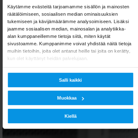
Käytämme evästeitä tarjoamamme sisällön ja mainosten
räätälöimiseen, sosiaalisen median ominaisuuksien
tukemiseen ja kävijämäärämme analysoimiseen. Lisäksi
jaamme sosiaalisen median, mainosalan ja analytiikka-
alan kumppaneillemme tietoja siitä, miten käytät
sivustoamme. Kumppanimme voivat yhdistää näitä tietoja
muihin tietoihin, joita olet antanut heille tai joita on kerätty,
kun olet käyttänyt heidän palvelujaan.
Salli kaikki
Muokkaa
Kiellä